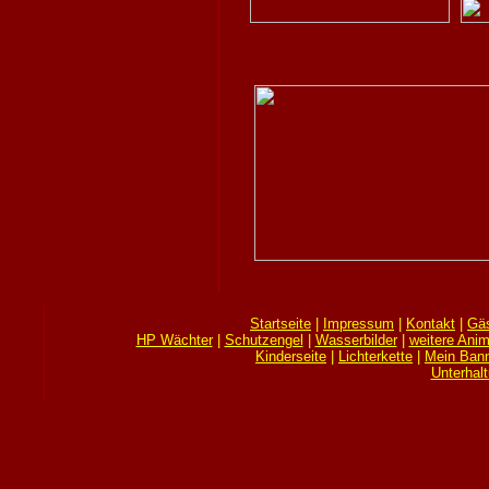
Startseite
|
Impressum
|
Kontakt
|
Gä
HP Wächter
|
Schutzengel
|
Wasserbilder
|
weitere Anim
Kinderseite
|
Lichterkette
|
Mein Bann
Unterhal