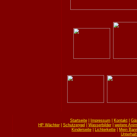
Startseite
|
Impressum
|
Kontakt
|
Gä
HP Wächter
|
Schutzengel
|
Wasserbilder
|
weitere Anim
Kinderseite
|
Lichterkette
|
Mein Bann
Unterhal