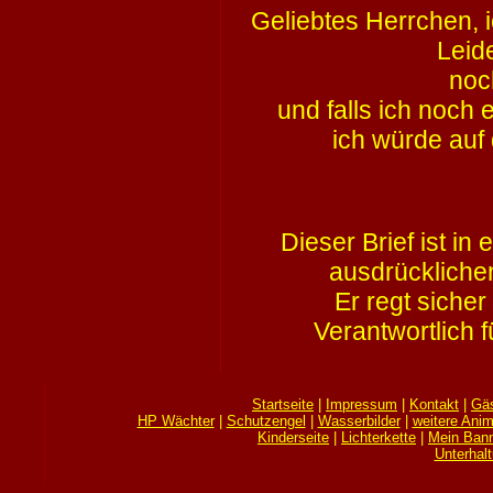
Geliebtes Herrchen, i
Leid
noch
und falls ich noch
ich würde auf 
Dieser Brief ist in
ausdrückliche
Er regt siche
Verantwortlich f
Startseite
|
Impressum
|
Kontakt
|
Gä
HP Wächter
|
Schutzengel
|
Wasserbilder
|
weitere Anim
Kinderseite
|
Lichterkette
|
Mein Bann
Unterhal