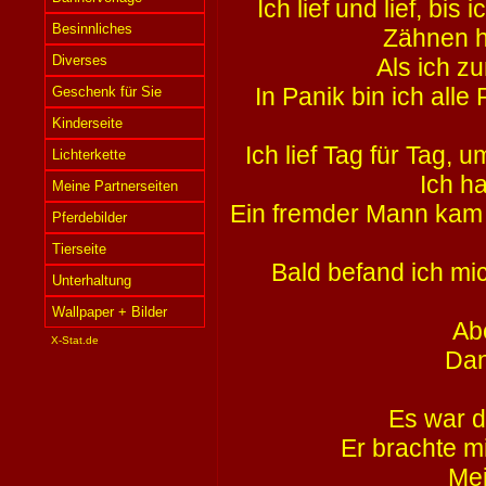
Ich lief und lief, b
Besinnliches
Zähnen ha
Diverses
Als ich z
In Panik bin ich alle
Geschenk für Sie
Kinderseite
Ich lief Tag für Tag,
Lichterkette
Ich h
Meine Partnerseiten
Ein fremder Mann kam 
Pferdebilder
Tierseite
Bald befand ich mic
Unterhaltung
Wallpaper + Bilder
Ab
X-Stat.de
Dan
Es war d
Er brachte m
Me