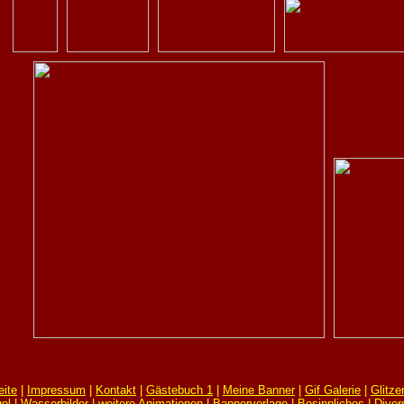
eite
|
Impressum
|
Kontakt
|
Gästebuch 1
|
Meine Banner
|
Gif Galerie
|
Glitze
el
|
Wasserbilder
|
weitere Animationen
|
Bannervorlage
|
Besinnliches
|
Diver