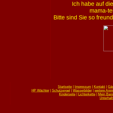
Ich habe auf die
mama-tem
Bitte sind Sie so freun
Startseite
|
Impressum
|
Kontakt
|
Gä
HP Wächter
|
Schutzengel
|
Wasserbilder
|
weitere Anim
Kinderseite
|
Lichterkette
|
Mein Bann
Unterhal